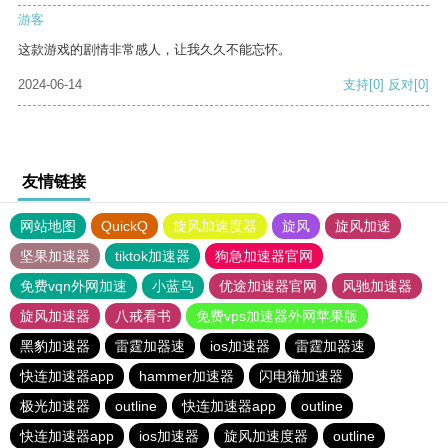
游客
这款游戏的剧情非常感人，让我久久不能忘怀。
2024-06-14
支持
[0]
反对
[0]
友情链接
网站地图
QuickQ
旋风加速度器
旋风
旋风加速
坚果加速器
tiktok加速器
狗急加速器官网
免费vqn外网加速
小蓝鸟
优途加速器官网
风驰加速器
旋风加速器
八戒看书
免费vps加速器外网苹果版
黑豹加速器
雷霆加器速
ios加速器
雷霆加器速
快连加速器app
hammer加速器
闪电猫加速器
极光加速器
outline
快连加速器app
outline
快连加速器app
ios加速器
旋风加速度器
outline