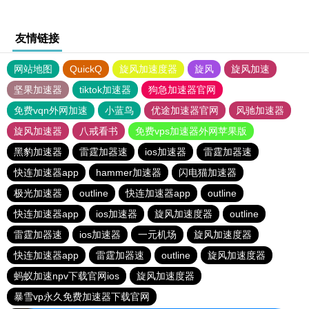
友情链接
网站地图
QuickQ
旋风加速度器
旋风
旋风加速
坚果加速器
tiktok加速器
狗急加速器官网
免费vqn外网加速
小蓝鸟
优途加速器官网
风驰加速器
旋风加速器
八戒看书
免费vps加速器外网苹果版
黑豹加速器
雷霆加器速
ios加速器
雷霆加器速
快连加速器app
hammer加速器
闪电猫加速器
极光加速器
outline
快连加速器app
outline
快连加速器app
ios加速器
旋风加速度器
outline
雷霆加器速
ios加速器
一元机场
旋风加速度器
快连加速器app
雷霆加器速
outline
旋风加速度器
蚂蚁加速npv下载官网ios
旋风加速度器
暴雪vp永久免费加速器下载官网