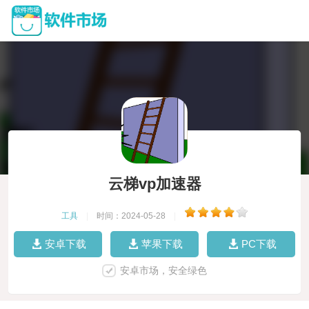
云梯vp加速器
工具
|
时间：2024-05-28
|
安卓下载
苹果下载
PC下载
安卓市场，安全绿色