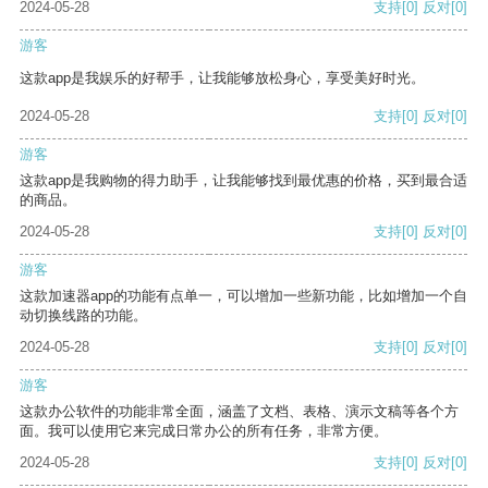
2024-05-28
支持
[0]
反对
[0]
游客
这款app是我娱乐的好帮手，让我能够放松身心，享受美好时光。
2024-05-28
支持
[0]
反对
[0]
游客
这款app是我购物的得力助手，让我能够找到最优惠的价格，买到最合适
的商品。
2024-05-28
支持
[0]
反对
[0]
游客
这款加速器app的功能有点单一，可以增加一些新功能，比如增加一个自
动切换线路的功能。
2024-05-28
支持
[0]
反对
[0]
游客
这款办公软件的功能非常全面，涵盖了文档、表格、演示文稿等各个方
面。我可以使用它来完成日常办公的所有任务，非常方便。
2024-05-28
支持
[0]
反对
[0]