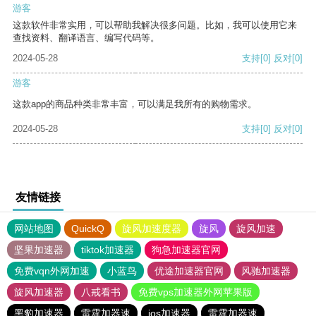
游客
这款软件非常实用，可以帮助我解决很多问题。比如，我可以使用它来
查找资料、翻译语言、编写代码等。
2024-05-28
支持
[0]
反对
[0]
游客
这款app的商品种类非常丰富，可以满足我所有的购物需求。
2024-05-28
支持
[0]
反对
[0]
友情链接
网站地图
QuickQ
旋风加速度器
旋风
旋风加速
坚果加速器
tiktok加速器
狗急加速器官网
免费vqn外网加速
小蓝鸟
优途加速器官网
风驰加速器
旋风加速器
八戒看书
免费vps加速器外网苹果版
黑豹加速器
雷霆加器速
ios加速器
雷霆加器速