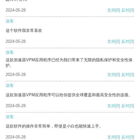
2024-05-28
支持
[0]
反对
[0]
游客
这个软件我非常喜欢
2024-05-28
支持
[0]
反对
[0]
游客
这款加速器VPM应用程序已经为我们带来了无限的隐私保护和安全性保
护。
2024-05-28
支持
[0]
反对
[0]
游客
这款加速器VPM应用程序可以给你提供全球覆盖和最高安全性的连接。
2024-05-28
支持
[0]
反对
[0]
游客
这款软件的操作非常简单，即使是小白也能快速上手。
2024-05-28
支持
[0]
反对
[0]