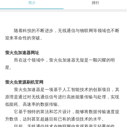
简介
排行
随着科技的不断进步，无线通信与物联网等领域也不断
迎来革命性的突破。
萤火虫加速器网址
而在这个领域中，萤火虫加速器无疑是一颗闪耀的明
星。
萤火虫资源刷机官网
萤火虫加速器是一项基于人工智能技术的创新项目，其
原理是通过对无线通信信号进行高效能量传输与处理，实现
低能耗、高速率的数据传输。
它基于独特的算法和芯片设计，能够将数据传输速度提
升数倍，达到甚至超越目前已有的通信技术的水平。
目前，无线通信技术在物联网中发挥着举足轻重的作