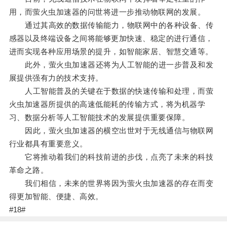
用，而萤火虫加速器的问世将进一步推动物联网的发展。
通过其高效的数据传输能力，物联网中的各种设备、传
感器以及终端设备之间将能够更加快速、稳定的进行通信，
进而实现各种应用场景的提升，如智能家居、智慧交通等。
此外，萤火虫加速器还将为人工智能的进一步普及和发
展提供强有力的技术支持。
人工智能普及的关键在于数据的快速传输和处理，而萤
火虫加速器所提供的高速低能耗的传输方式，将为机器学
习、数据分析等人工智能技术的发展提供重要保障。
因此，萤火虫加速器的横空出世对于无线通信与物联网
行业都具有重要意义。
它将推动着我们的科技前进的步伐，点亮了未来的科技
革命之路。
我们相信，未来的世界将因为萤火虫加速器的存在而变
得更加智能、便捷、高效。
#18#