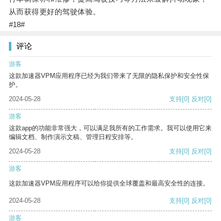
从而获得更好的驾驶体验。
#18#
评论
游客
这款加速器VPM应用程序已经为我们带来了无限的隐私保护和安全性保
护。
2024-05-28
支持
[0]
反对
[0]
游客
这款app的功能非常强大，可以满足我所有的工作需求。我可以使用它来
编辑文档、制作演示文稿、管理日程安排等。
2024-05-28
支持
[0]
反对
[0]
游客
这款加速器VPM应用程序可以给你提供全球覆盖和最高安全性的连接。
2024-05-28
支持
[0]
反对
[0]
游客