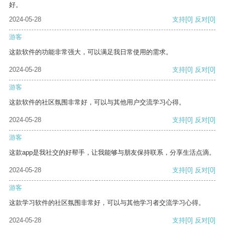
好。
2024-05-28
支持
[0]
反对
[0]
游客
这款软件的功能非常强大，可以满足我日常使用的需求。
2024-05-28
支持
[0]
反对
[0]
游客
这款软件的社区氛围非常好，可以与其他用户交流学习心得。
2024-05-28
支持
[0]
反对
[0]
游客
这款app是我社交的好帮手，让我能够与朋友保持联系，分享生活点滴。
2024-05-28
支持
[0]
反对
[0]
游客
这款学习软件的社区氛围非常好，可以与其他学习者交流学习心得。
2024-05-28
支持
[0]
反对
[0]