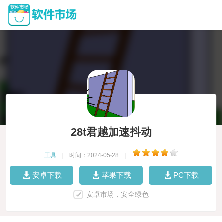
28t君越加速抖动
工具
|
时间：2024-05-28
|
安卓下载
苹果下载
PC下载
安卓市场，安全绿色