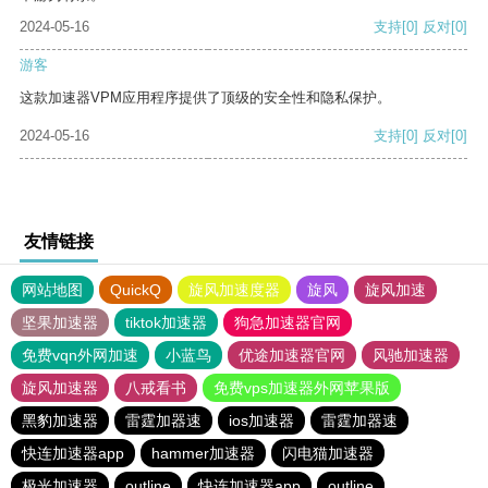
2024-05-16
支持
[0]
反对
[0]
游客
这款加速器VPM应用程序提供了顶级的安全性和隐私保护。
2024-05-16
支持
[0]
反对
[0]
友情链接
网站地图
QuickQ
旋风加速度器
旋风
旋风加速
坚果加速器
tiktok加速器
狗急加速器官网
免费vqn外网加速
小蓝鸟
优途加速器官网
风驰加速器
旋风加速器
八戒看书
免费vps加速器外网苹果版
黑豹加速器
雷霆加器速
ios加速器
雷霆加器速
快连加速器app
hammer加速器
闪电猫加速器
极光加速器
outline
快连加速器app
outline