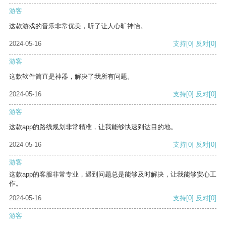
游客
这款游戏的音乐非常优美，听了让人心旷神怡。
2024-05-16
支持
[0]
反对
[0]
游客
这款软件简直是神器，解决了我所有问题。
2024-05-16
支持
[0]
反对
[0]
游客
这款app的路线规划非常精准，让我能够快速到达目的地。
2024-05-16
支持
[0]
反对
[0]
游客
这款app的客服非常专业，遇到问题总是能够及时解决，让我能够安心工
作。
2024-05-16
支持
[0]
反对
[0]
游客