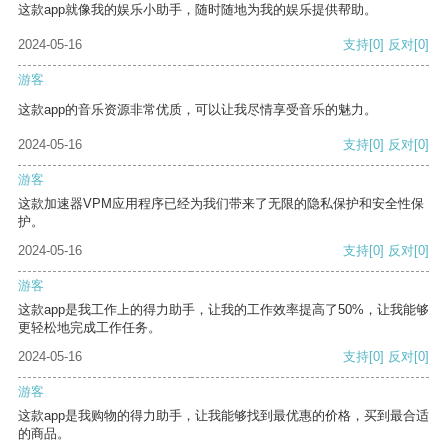
这款app就像我的娱乐小助手，随时随地为我的娱乐提供帮助。
2024-05-16
支持
[0]
反对
[0]
游客
这款app的音乐资源非常优质，可以让我尽情享受音乐的魅力。
2024-05-16
支持
[0]
反对
[0]
游客
这款加速器VPM应用程序已经为我们带来了无限的隐私保护和安全性保
护。
2024-05-16
支持
[0]
反对
[0]
游客
这款app是我工作上的得力助手，让我的工作效率提高了50%，让我能够
更轻松地完成工作任务。
2024-05-16
支持
[0]
反对
[0]
游客
这款app是我购物的得力助手，让我能够找到最优惠的价格，买到最合适
的商品。