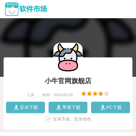
小牛官网旗舰店
工具
|
时间：2024-05-16
|
安卓下载
苹果下载
PC下载
安卓市场，安全绿色