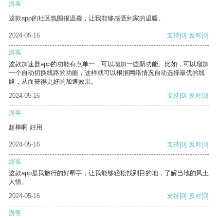
游客
这款app的社区氛围很温馨，让我能够感受到家的温暖。
2024-05-16
支持
[0]
反对
[0]
游客
这款加速器app的功能有点单一，可以增加一些新功能。比如，可以增加
一个自动切换线路的功能，这样就可以根据网络情况自动选择最优的线
路，从而获得更好的加速效果。
2024-05-16
支持
[0]
反对
[0]
游客
超棒啊 好用
2024-05-16
支持
[0]
反对
[0]
游客
这款app是我旅行的好帮手，让我能够轻松找到目的地，了解当地的风土
人情。
2024-05-16
支持
[0]
反对
[0]
游客