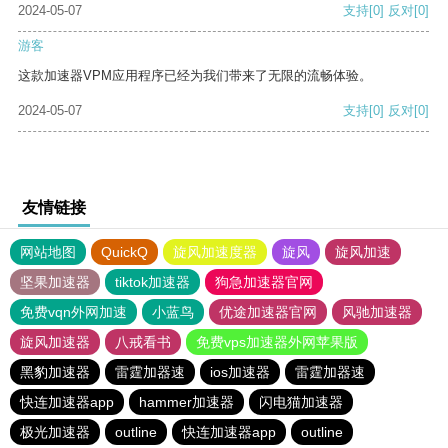
2024-05-07
支持
[0]
反对
[0]
游客
这款加速器VPM应用程序已经为我们带来了无限的流畅体验。
2024-05-07
支持
[0]
反对
[0]
友情链接
网站地图
QuickQ
旋风加速度器
旋风
旋风加速
坚果加速器
tiktok加速器
狗急加速器官网
免费vqn外网加速
小蓝鸟
优途加速器官网
风驰加速器
旋风加速器
八戒看书
免费vps加速器外网苹果版
黑豹加速器
雷霆加器速
ios加速器
雷霆加器速
快连加速器app
hammer加速器
闪电猫加速器
极光加速器
outline
快连加速器app
outline