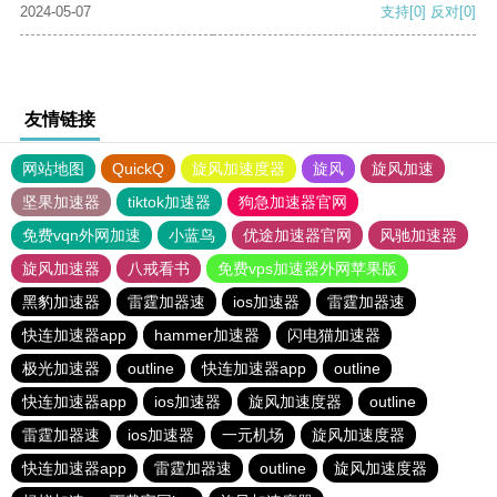
2024-05-07
支持
[0]
反对
[0]
友情链接
网站地图
QuickQ
旋风加速度器
旋风
旋风加速
坚果加速器
tiktok加速器
狗急加速器官网
免费vqn外网加速
小蓝鸟
优途加速器官网
风驰加速器
旋风加速器
八戒看书
免费vps加速器外网苹果版
黑豹加速器
雷霆加器速
ios加速器
雷霆加器速
快连加速器app
hammer加速器
闪电猫加速器
极光加速器
outline
快连加速器app
outline
快连加速器app
ios加速器
旋风加速度器
outline
雷霆加器速
ios加速器
一元机场
旋风加速度器
快连加速器app
雷霆加器速
outline
旋风加速度器