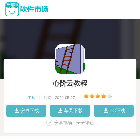
心阶云教程
工具
|
时间：2024-05-07
|
安卓下载
苹果下载
PC下载
安卓市场，安全绿色