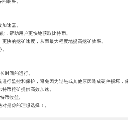
备的装备。
效加速器。
能，帮助用户更快地获取比特币。
更快的挖矿速度，从而最大程度地提高挖矿效率。
势。
长时间的运行。
进行监控和保护，避免因为过热或其他原因造成硬件损坏，
比特币挖矿提供高效加速。
特币收益。
绝对是你的理想选择！。