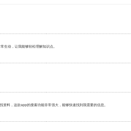
非常生动，让我能够轻松理解知识点。
找资料，这款app的搜索功能非常强大，能够快速找到我需要的信息。