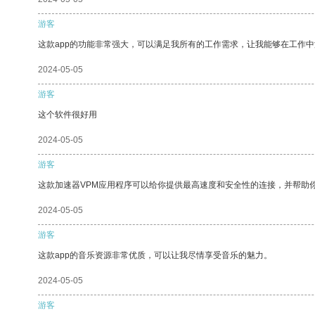
游客
这款app的功能非常强大，可以满足我所有的工作需求，让我能够在工作
2024-05-05
游客
这个软件很好用
2024-05-05
游客
这款加速器VPM应用程序可以给你提供最高速度和安全性的连接，并帮助
2024-05-05
游客
这款app的音乐资源非常优质，可以让我尽情享受音乐的魅力。
2024-05-05
游客