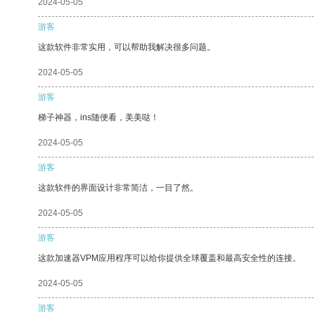
2024-05-05
游客
这款软件非常实用，可以帮助我解决很多问题。
2024-05-05
游客
梯子神器，ins随便看，美美哒！
2024-05-05
游客
这款软件的界面设计非常简洁，一目了然。
2024-05-05
游客
这款加速器VPM应用程序可以给你提供全球覆盖和最高安全性的连接。
2024-05-05
游客