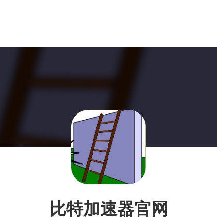
比特加速器官网