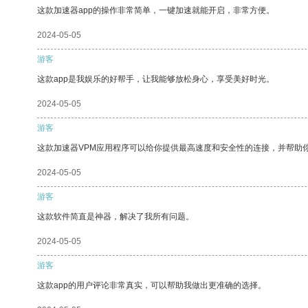
这款加速器app的操作非常简单，一键加速就能开启，非常方便。
2024-05-05
游客
这款app是我娱乐的好帮手，让我能够放松身心，享受美好时光。
2024-05-05
游客
这款加速器VPM应用程序可以给你提供最高速度和安全性的连接，并帮助
2024-05-05
游客
这款软件简直是神器，解决了我所有问题。
2024-05-05
游客
这款app的用户评论非常真实，可以帮助我做出更准确的选择。