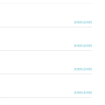
支持
[0]
反对
[0]
支持
[0]
反对
[0]
支持
[0]
反对
[0]
支持
[0]
反对
[0]