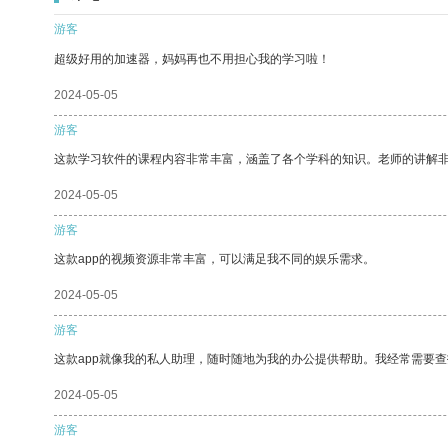
游客
超级好用的加速器，妈妈再也不用担心我的学习啦！
2024-05-05
游客
这款学习软件的课程内容非常丰富，涵盖了各个学科的知识。老师的讲解
2024-05-05
游客
这款app的视频资源非常丰富，可以满足我不同的娱乐需求。
2024-05-05
游客
这款app就像我的私人助理，随时随地为我的办公提供帮助。我经常需要查
2024-05-05
游客