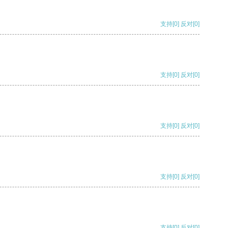
支持
[0]
反对
[0]
支持
[0]
反对
[0]
支持
[0]
反对
[0]
支持
[0]
反对
[0]
支持
[0]
反对
[0]