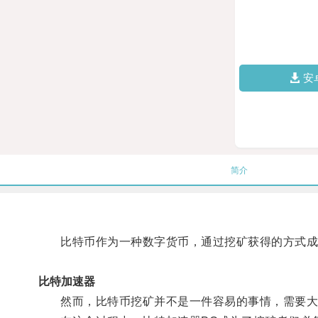
安
简介
比特币作为一种数字货币，通过挖矿获得的方式成
比特加速器
然而，比特币挖矿并不是一件容易的事情，需要大