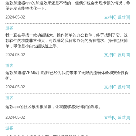
这款加速器app的加速效果还是不错的，但偶尔也会出现卡顿的情况，希
望开发者能够优化一下。
2024-05-02
支持
[0]
反对
[0]
游客
我一直在寻找一款功能强大、操作简单的办公软件，终于找到了它。这
款软件的功能非常强大，可以满足我日常办公的所有需求。操作也很简
单，即使是小白也能快速上手。
2024-05-02
支持
[0]
反对
[0]
游客
这款加速器VPM应用程序已经为我们带来了无限的流畅体验和安全性保
护。
2024-05-02
支持
[0]
反对
[0]
游客
这款app的社区氛围很温馨，让我能够感受到家的温暖。
2024-05-02
支持
[0]
反对
[0]
游客