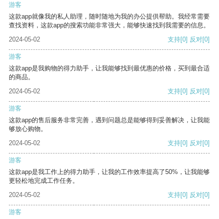
游客
这款app就像我的私人助理，随时随地为我的办公提供帮助。我经常需要
查找资料，这款app的搜索功能非常强大，能够快速找到我需要的信息。
2024-05-02
支持
[0]
反对
[0]
游客
这款app是我购物的得力助手，让我能够找到最优惠的价格，买到最合适
的商品。
2024-05-02
支持
[0]
反对
[0]
游客
这款app的售后服务非常完善，遇到问题总是能够得到妥善解决，让我能
够放心购物。
2024-05-02
支持
[0]
反对
[0]
游客
这款app是我工作上的得力助手，让我的工作效率提高了50%，让我能够
更轻松地完成工作任务。
2024-05-02
支持
[0]
反对
[0]
游客