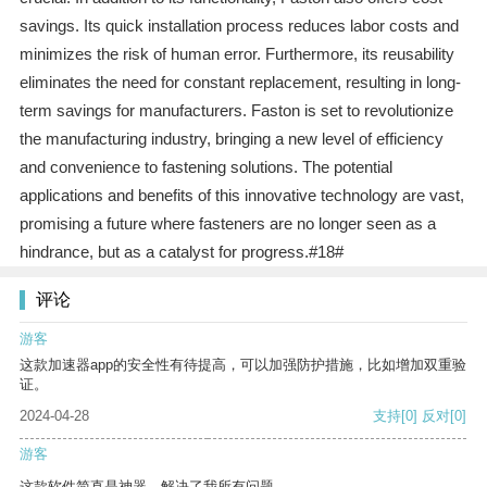
savings. Its quick installation process reduces labor costs and
minimizes the risk of human error. Furthermore, its reusability
eliminates the need for constant replacement, resulting in long-
term savings for manufacturers. Faston is set to revolutionize
the manufacturing industry, bringing a new level of efficiency
and convenience to fastening solutions. The potential
applications and benefits of this innovative technology are vast,
promising a future where fasteners are no longer seen as a
hindrance, but as a catalyst for progress.#18#
评论
游客
这款加速器app的安全性有待提高，可以加强防护措施，比如增加双重验
证。
2024-04-28
支持
[0]
反对
[0]
游客
这款软件简直是神器，解决了我所有问题。