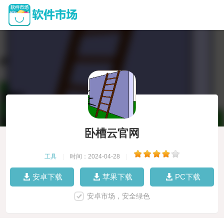
卧槽云官网
工具
|
时间：2024-04-28
|
安卓下载
苹果下载
PC下载
安卓市场，安全绿色