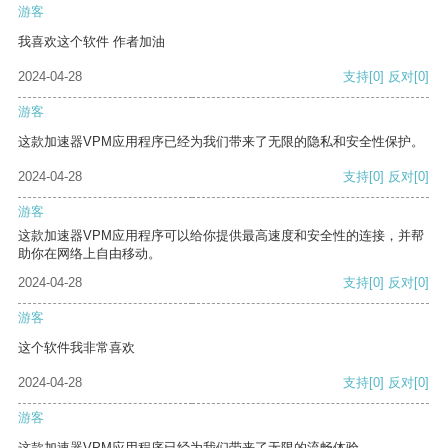
游客
我喜欢这个软件 作者加油
2024-04-28
支持
[0]
反对
[0]
游客
这款加速器VPM应用程序已经为我们带来了无限的隐私和安全性保护。
2024-04-28
支持
[0]
反对
[0]
游客
这款加速器VPM应用程序可以给你提供最高速度和安全性的连接，并帮
助你在网络上自由移动。
2024-04-28
支持
[0]
反对
[0]
游客
这个软件我非常喜欢
2024-04-28
支持
[0]
反对
[0]
游客
这款加速器VPM应用程序已经为我们带来了无限的流畅体验。