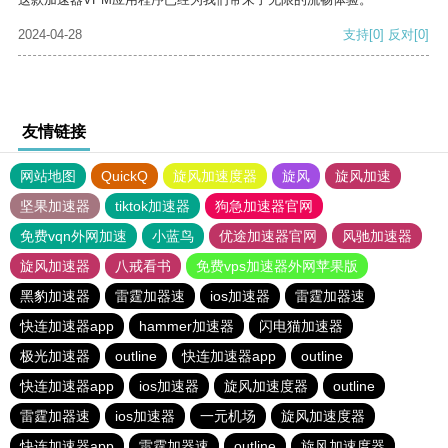
2024-04-28
支持
[0]
反对
[0]
友情链接
网站地图
QuickQ
旋风加速度器
旋风
旋风加速
坚果加速器
tiktok加速器
狗急加速器官网
免费vqn外网加速
小蓝鸟
优途加速器官网
风驰加速器
旋风加速器
八戒看书
免费vps加速器外网苹果版
黑豹加速器
雷霆加器速
ios加速器
雷霆加器速
快连加速器app
hammer加速器
闪电猫加速器
极光加速器
outline
快连加速器app
outline
快连加速器app
ios加速器
旋风加速度器
outline
雷霆加器速
ios加速器
一元机场
旋风加速度器
快连加速器app
雷霆加器速
outline
旋风加速度器