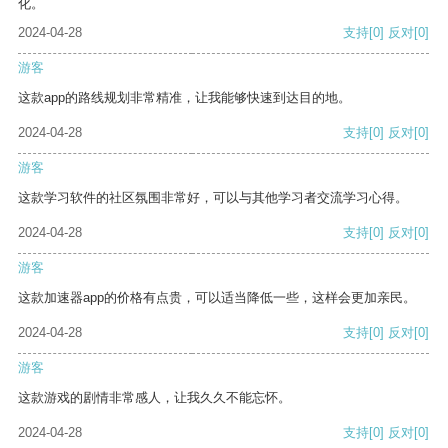
化。
2024-04-28
支持
[0]
反对
[0]
游客
这款app的路线规划非常精准，让我能够快速到达目的地。
2024-04-28
支持
[0]
反对
[0]
游客
这款学习软件的社区氛围非常好，可以与其他学习者交流学习心得。
2024-04-28
支持
[0]
反对
[0]
游客
这款加速器app的价格有点贵，可以适当降低一些，这样会更加亲民。
2024-04-28
支持
[0]
反对
[0]
游客
这款游戏的剧情非常感人，让我久久不能忘怀。
2024-04-28
支持
[0]
反对
[0]