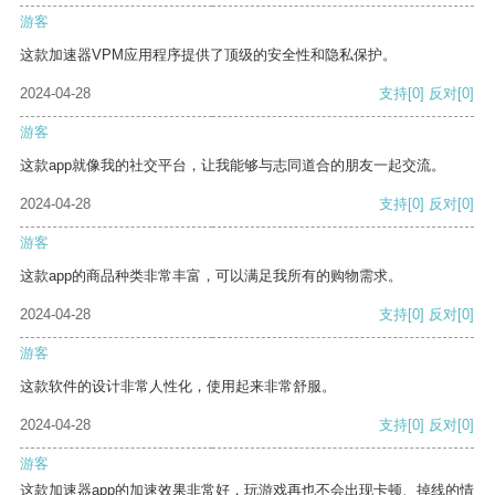
游客
这款加速器VPM应用程序提供了顶级的安全性和隐私保护。
2024-04-28
支持
[0]
反对
[0]
游客
这款app就像我的社交平台，让我能够与志同道合的朋友一起交流。
2024-04-28
支持
[0]
反对
[0]
游客
这款app的商品种类非常丰富，可以满足我所有的购物需求。
2024-04-28
支持
[0]
反对
[0]
游客
这款软件的设计非常人性化，使用起来非常舒服。
2024-04-28
支持
[0]
反对
[0]
游客
这款加速器app的加速效果非常好，玩游戏再也不会出现卡顿、掉线的情