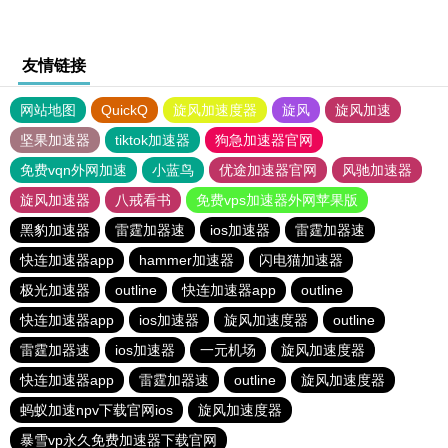
友情链接
网站地图
QuickQ
旋风加速度器
旋风
旋风加速
坚果加速器
tiktok加速器
狗急加速器官网
免费vqn外网加速
小蓝鸟
优途加速器官网
风驰加速器
旋风加速器
八戒看书
免费vps加速器外网苹果版
黑豹加速器
雷霆加器速
ios加速器
雷霆加器速
快连加速器app
hammer加速器
闪电猫加速器
极光加速器
outline
快连加速器app
outline
快连加速器app
ios加速器
旋风加速度器
outline
雷霆加器速
ios加速器
一元机场
旋风加速度器
快连加速器app
雷霆加器速
outline
旋风加速度器
蚂蚁加速npv下载官网ios
旋风加速度器
暴雪vp永久免费加速器下载官网