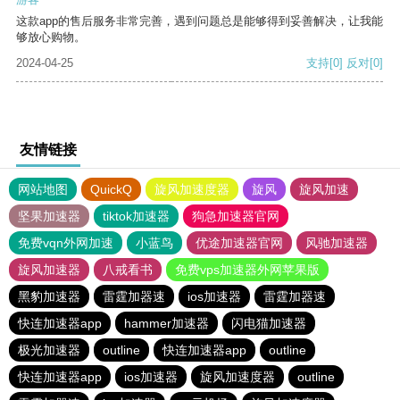
这款app的售后服务非常完善，遇到问题总是能够得到妥善解决，让我能
够放心购物。
2024-04-25
支持
[0]
反对
[0]
友情链接
网站地图
QuickQ
旋风加速度器
旋风
旋风加速
坚果加速器
tiktok加速器
狗急加速器官网
免费vqn外网加速
小蓝鸟
优途加速器官网
风驰加速器
旋风加速器
八戒看书
免费vps加速器外网苹果版
黑豹加速器
雷霆加器速
ios加速器
雷霆加器速
快连加速器app
hammer加速器
闪电猫加速器
极光加速器
outline
快连加速器app
outline
快连加速器app
ios加速器
旋风加速度器
outline