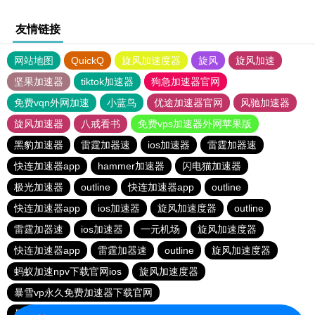
友情链接
网站地图
QuickQ
旋风加速度器
旋风
旋风加速
坚果加速器
tiktok加速器
狗急加速器官网
免费vqn外网加速
小蓝鸟
优途加速器官网
风驰加速器
旋风加速器
八戒看书
免费vps加速器外网苹果版
黑豹加速器
雷霆加器速
ios加速器
雷霆加器速
快连加速器app
hammer加速器
闪电猫加速器
极光加速器
outline
快连加速器app
outline
快连加速器app
ios加速器
旋风加速度器
outline
雷霆加器速
ios加速器
一元机场
旋风加速度器
快连加速器app
雷霆加器速
outline
旋风加速度器
蚂蚁加速npv下载官网ios
旋风加速度器
暴雪vp永久免费加速器下载官网
暴雪vp永久免费加速器下载官网
黑洞加速
ios加速器