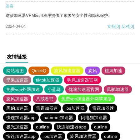
游客
这款加速器VPM应用程序提供了顶级的安全性和隐私保护。
2024-04-04
支持
[0]
反对
[0]
友情链接
网站地图
QuickQ
旋风加速度器
旋风
旋风加速
坚果加速器
tiktok加速器
狗急加速器官网
免费vqn外网加速
小蓝鸟
优途加速器官网
风驰加速器
旋风加速器
八戒看书
免费vps加速器外网苹果版
黑豹加速器
雷霆加器速
ios加速器
雷霆加器速
快连加速器app
hammer加速器
闪电猫加速器
极光加速器
outline
快连加速器app
outline
快连加速器app
ios加速器
旋风加速度器
outline