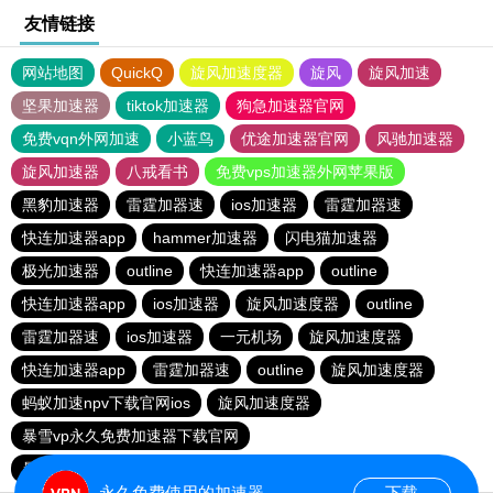
友情链接
网站地图
QuickQ
旋风加速度器
旋风
旋风加速
坚果加速器
tiktok加速器
狗急加速器官网
免费vqn外网加速
小蓝鸟
优途加速器官网
风驰加速器
旋风加速器
八戒看书
免费vps加速器外网苹果版
黑豹加速器
雷霆加器速
ios加速器
雷霆加器速
快连加速器app
hammer加速器
闪电猫加速器
极光加速器
outline
快连加速器app
outline
快连加速器app
ios加速器
旋风加速度器
outline
雷霆加器速
ios加速器
一元机场
旋风加速度器
快连加速器app
雷霆加器速
outline
旋风加速度器
蚂蚁加速npv下载官网ios
旋风加速度器
暴雪vp永久免费加速器下载官网
暴雪vp永久免费加速器下载官网
黑洞加速
ios加速器
永久免费使用的加速器
下载