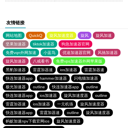
友情链接
网站地图
QuickQ
旋风加速度器
旋风
旋风加速
坚果加速器
tiktok加速器
狗急加速器官网
免费vqn外网加速
小蓝鸟
优途加速器官网
风驰加速器
旋风加速器
八戒看书
免费vps加速器外网苹果版
黑豹加速器
雷霆加器速
ios加速器
雷霆加器速
快连加速器app
hammer加速器
闪电猫加速器
极光加速器
outline
快连加速器app
outline
快连加速器app
ios加速器
旋风加速度器
outline
雷霆加器速
ios加速器
一元机场
旋风加速度器
快连加速器app
雷霆加器速
outline
旋风加速度器
蚂蚁加速npv下载官网ios
旋风加速度器