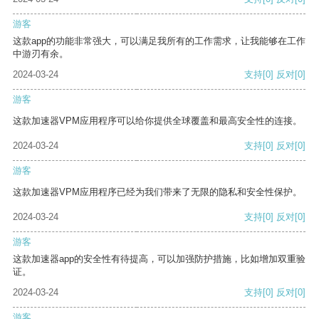
游客
这款app的功能非常强大，可以满足我所有的工作需求，让我能够在工作
中游刃有余。
2024-03-24
支持
[0]
反对
[0]
游客
这款加速器VPM应用程序可以给你提供全球覆盖和最高安全性的连接。
2024-03-24
支持
[0]
反对
[0]
游客
这款加速器VPM应用程序已经为我们带来了无限的隐私和安全性保护。
2024-03-24
支持
[0]
反对
[0]
游客
这款加速器app的安全性有待提高，可以加强防护措施，比如增加双重验
证。
2024-03-24
支持
[0]
反对
[0]
游客