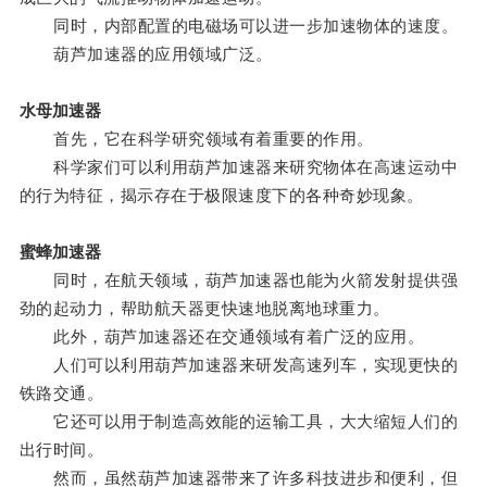
同时，内部配置的电磁场可以进一步加速物体的速度。
葫芦加速器的应用领域广泛。
水母加速器
首先，它在科学研究领域有着重要的作用。
科学家们可以利用葫芦加速器来研究物体在高速运动中
的行为特征，揭示存在于极限速度下的各种奇妙现象。
蜜蜂加速器
同时，在航天领域，葫芦加速器也能为火箭发射提供强
劲的起动力，帮助航天器更快速地脱离地球重力。
此外，葫芦加速器还在交通领域有着广泛的应用。
人们可以利用葫芦加速器来研发高速列车，实现更快的
铁路交通。
它还可以用于制造高效能的运输工具，大大缩短人们的
出行时间。
然而，虽然葫芦加速器带来了许多科技进步和便利，但