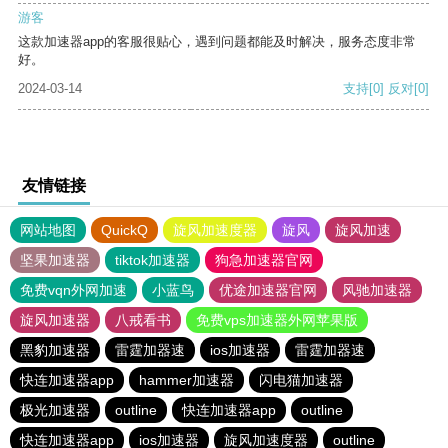
游客
这款加速器app的客服很贴心，遇到问题都能及时解决，服务态度非常
好。
2024-03-14
支持
[0]
反对
[0]
友情链接
网站地图
QuickQ
旋风加速度器
旋风
旋风加速
坚果加速器
tiktok加速器
狗急加速器官网
免费vqn外网加速
小蓝鸟
优途加速器官网
风驰加速器
旋风加速器
八戒看书
免费vps加速器外网苹果版
黑豹加速器
雷霆加器速
ios加速器
雷霆加器速
快连加速器app
hammer加速器
闪电猫加速器
极光加速器
outline
快连加速器app
outline
快连加速器app
ios加速器
旋风加速度器
outline