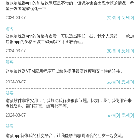
这款加速器app的加速效果还是不错的，但偶尔也会出现卡顿的情况，希
望开发者能够优化一下。
2024-03-07
支持
[0]
反对
[0]
游客
这款加速器app的价格有点贵，可以适当降低一些。我个人觉得，一款加
速器app的价格应该在50元以下才比较合理。
2024-03-07
支持
[0]
反对
[0]
游客
这款加速器VPM应用程序可以给你提供最高速度和安全性的连接。
2024-03-07
支持
[0]
反对
[0]
游客
这款软件非常实用，可以帮助我解决很多问题。比如，我可以使用它来
查找资料、翻译语言、编写代码等。
2024-03-07
支持
[0]
反对
[0]
游客
这款app就像我的社交平台，让我能够与志同道合的朋友一起交流。