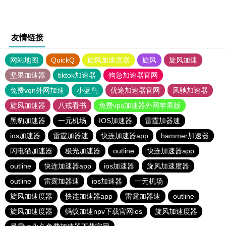
友情链接
网站地图
QuickQ
旋风加速度器
旋风
旋风加速
坚果加速器
tiktok加速器
狗急加速器官网
免费vqn外网加速
小蓝鸟
优途加速器官网
风驰加速器
旋风加速器
八戒看书
免费vps加速器外网苹果版
黑豹加速器
一元机场
IOS加速器
雷霆加器速
ios加速器
雷霆加器速
快连加速器app
hammer加速器
闪电猫加速器
极光加速器
outline
快连加速器app
outline
快连加速器app
ios加速器
旋风加速度器
outline
雷霆加器速
ios加速器
一元机场
旋风加速度器
快连加速器app
雷霆加器速
outline
旋风加速度器
蚂蚁加速npv下载官网ios
旋风加速度器