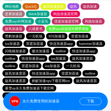
网站地图
QuickQ
旋风加速度器
旋风
旋风加速
坚果加速器
tiktok加速器
狗急加速器官网
免费vqn外网加速
小蓝鸟
优途加速器官网
风驰加速器
旋风加速器
八戒看书
免费vps加速器外网苹果版
黑豹加速器
一元机场
IOS加速器
雷霆加器速
ios加速器
雷霆加器速
快连加速器app
hammer加速器
闪电猫加速器
极光加速器
outline
快连加速器app
outline
快连加速器app
ios加速器
旋风加速度器
outline
雷霆加器速
ios加速器
一元机场
旋风加速度器
快连加速器app
雷霆加器速
outline
旋风加速度器
蚂蚁加速npv下载官网ios
旋风加速度器
暴雪vp永久免费加速器下载官网
暴雪vp永久免费加速器下载官网
黑洞加速
ios加速器
永久免费使用的加速器
下载
1.106817s
首页
安卓
苹果
排行
推荐