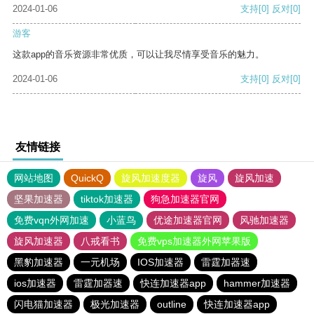
2024-01-06
支持
[0]
反对
[0]
游客
这款app的音乐资源非常优质，可以让我尽情享受音乐的魅力。
2024-01-06
支持
[0]
反对
[0]
友情链接
网站地图
QuickQ
旋风加速度器
旋风
旋风加速
坚果加速器
tiktok加速器
狗急加速器官网
免费vqn外网加速
小蓝鸟
优途加速器官网
风驰加速器
旋风加速器
八戒看书
免费vps加速器外网苹果版
黑豹加速器
一元机场
IOS加速器
雷霆加器速
ios加速器
雷霆加器速
快连加速器app
hammer加速器
闪电猫加速器
极光加速器
outline
快连加速器app