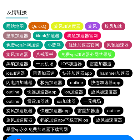
友情链接
网站地图
QuickQ
旋风加速度器
旋风
旋风加速
坚果加速器
tiktok加速器
狗急加速器官网
免费vqn外网加速
小蓝鸟
优途加速器官网
风驰加速器
旋风加速器
八戒看书
免费vps加速器外网苹果版
黑豹加速器
一元机场
IOS加速器
雷霆加器速
ios加速器
雷霆加器速
快连加速器app
hammer加速器
闪电猫加速器
极光加速器
outline
快连加速器app
outline
快连加速器app
ios加速器
旋风加速度器
outline
雷霆加器速
ios加速器
一元机场
旋风加速度器
快连加速器app
雷霆加器速
outline
旋风加速度器
蚂蚁加速npv下载官网ios
旋风加速度器
暴雪vp永久免费加速器下载官网
暴雪vp永久免费加速器下载官网
黑洞加速
ios加速器