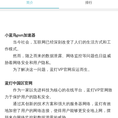
简介
排行
小蓝鸟pvn加速器
当今社会，互联网已经深刻改变了人们的生活方式和工
作模式。
然而，随之而来的数据泄露、网络监控等问题也日益威
胁着网络安全和用户隐私。
为了解决这一问题，蓝灯VP官网应运而生。
蓝灯中国区官网
作为一家以先进科技为核心的在线平台，蓝灯VP官网致
力于保护用户的隐私安全。
通过其创新的技术方案和强大的服务器网络，蓝灯有效
地加密了用户的网络连接，使得用户能够更安全地上网，摆
脱来自网络监控和数据泄露的威胁。