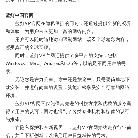
蓝灯中国官网
蓝灯VP官网在隐私保护的同时，还通过提供全新的视界
和体验，为用户带来更加丰富的网络内容。
用户可以随时随地访问限制网站、观看全球精彩内容，
感受真正的全球互联。
同时，蓝灯VP官网还提供了多平台的支持，包括
Windows、Mac、Android和iOS等，以满足不同用户的需
求。
无论您是在办公室、家中还是旅途中，只需要简单地下
载安装，并进行简单的设置，就能轻松享受安全可靠的网络
环境。
蓝灯VP官网不仅凭借其先进的科技方案和优质的服务赢
得了用户的认可，同时也得到了各类专业机构和媒体的认可
与推崇。
在隐私保护和全新视界上，蓝灯VP官网始终走在行业前
沿，并且不断创新，以满足用户日益增长的需求。