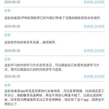
2024-05-29
支持
[0]
反对
[0]
游客
这款加速器VPM应用程序已经为我们带来了无限的隐私和安全性保护。
2024-05-29
支持
[0]
反对
[0]
游客
这款软件的价格非常实惠，值得推荐。
2024-05-29
支持
[0]
反对
[0]
游客
这款学习软件的学习方式非常灵活，可以根据自己的需求选择学习方
式。我可以根据自己的时间安排学习进度。
2024-05-29
支持
[0]
反对
[0]
游客
这款加速器app简直是居家旅行必备神器，无论是看视频、玩游戏还是工
作办公，都能畅享高速网络，再也不用担心网速卡顿了。以前出差的时
候，经常因为网速慢而无法正常使用网络，现在有了这个app，我再也不
用担心了。