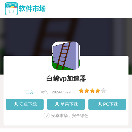
白鲸vp加速器
工具
|
时间：2024-05-29
|
安卓下载
苹果下载
PC下载
安卓市场，安全绿色