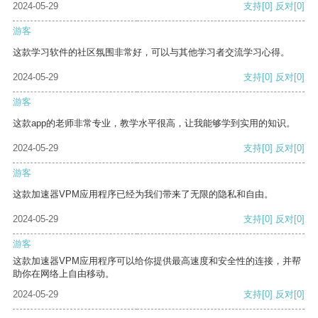
2024-05-29
支持
[0]
反对
[0]
游客
这款学习软件的社区氛围非常好，可以与其他学习者交流学习心得。
2024-05-29
支持
[0]
反对
[0]
游客
这款app的老师非常专业，教学水平很高，让我能够学到实用的知识。
2024-05-29
支持
[0]
反对
[0]
游客
这款加速器VPM应用程序已经为我们带来了无限的隐私和自由。
2024-05-29
支持
[0]
反对
[0]
游客
这款加速器VPM应用程序可以给你提供最高速度和安全性的连接，并帮
助你在网络上自由移动。
2024-05-29
支持
[0]
反对
[0]