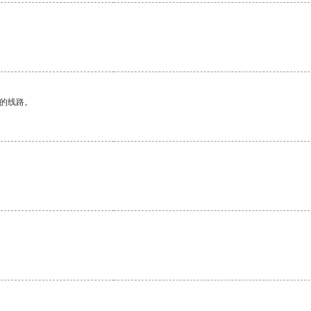
区的线路。
。